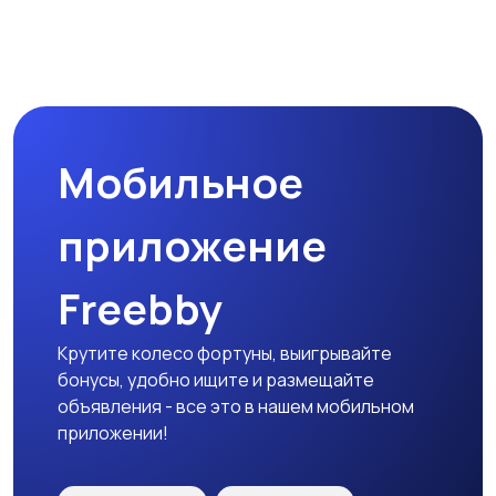
Наушники
Микрофоны
Мобильное
Аксессуары
приложение
Freebby
Крутите колесо фортуны, выигрывайте
бонусы, удобно ищите и размещайте
объявления - все это в нашем мобильном
приложении!