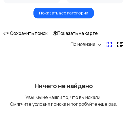
Показать все категории
Акустика, колонки,
Домашние
сабвуферы
кинотеатры
👉 Сохранить поиск
🌍Показать на карте
По новизне
DVD, Blu-ray и
Музыкальные центры
медиаплееры
и магнитолы
MP3-плееры и
Электронные книги
Ничего не найдено
портативное аудио
Увы, мы не нашли то, что вы искали.
Смягчите условия поиска и попробуйте еще раз.
Спутниковое и
Аудиоусилители и
цифровое ТВ
ресиверы