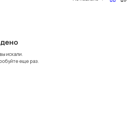
Перевозки, склад,
Продажи
закупки
йдено
Страхование
Строительство и
 вы искали.
ремонт
робуйте еще раз.
Юриспруденция
Удаленная работа