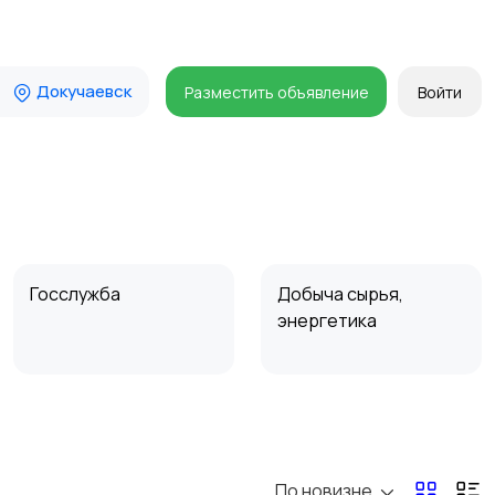
Докучаевск
Разместить объявление
Войти
Госслужба
Добыча сырья,
энергетика
Магазины
Маркетинг и реклама
По новизне