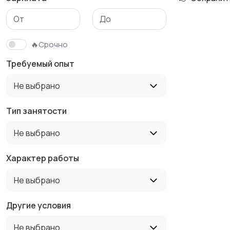
Медицина
Начало карьеры
🔥Срочно
Требуемый опыт
Производство
Рестораны и
Не выбрано
общепит
Тип занятости
Не выбрано
Туризм и гостиницы
Управление
недвижимостью
Характер работы
Не выбрано
Другие условия
Не выбрано