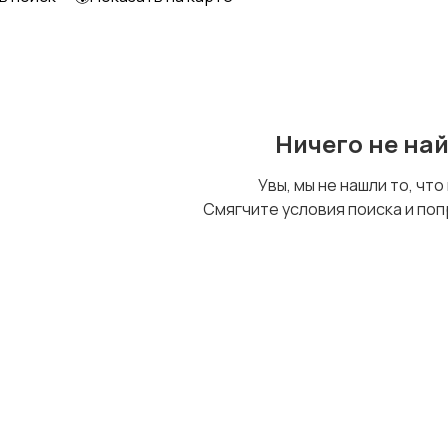
Образование и наука
Офисный персонал
Ничего не на
Сельское хозяйство
Спорт и красота
Увы, мы не нашли то, что
Смягчите условия поиска и поп
Управление
Финансы
персоналом