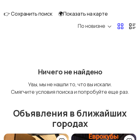
👉 Сохранить поиск
🌍Показать на карте
По новизне
Освещение
Оформление
интерьера
Охрана и
Подставки и тумбы
Ничего не найдено
сигнализации
Увы, мы не нашли то, что вы искали.
Смягчите условия поиска и попробуйте еще раз.
Посуда
Растения и семена
Объявления в ближайших
городах
Сад и огород
Садовая мебель