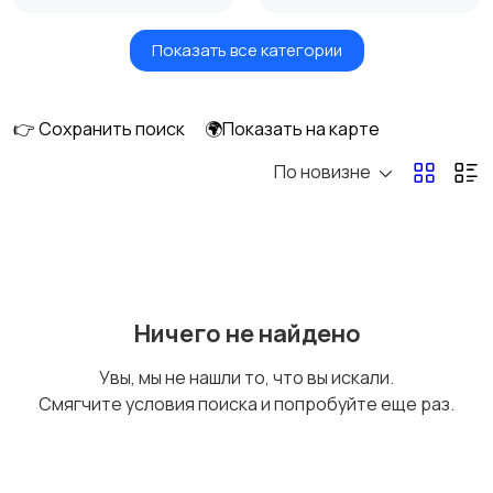
Показать все категории
Умные часы и
Стационарные
браслеты
телефоны
👉 Сохранить поиск
🌍Показать на карте
По новизне
Рации и спутниковые
Запчасти
телефоны
Внешние
Аксессуары
Ничего не найдено
аккумуляторы
Увы, мы не нашли то, что вы искали.
Смягчите условия поиска и попробуйте еще раз.