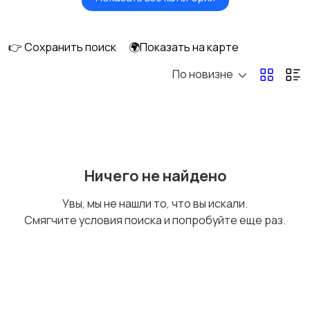
Масла и автохимия
Автоэлектроника и
GPS
👉 Сохранить поиск
🌍Показать на карте
По новизне
Аксессуары и
Аудио и видео
инструменты
Противоугонные
Багажные системы и
Ничего не найдено
устройства
фаркопы
Увы, мы не нашли то, что вы искали.
Смягчите условия поиска и попробуйте еще раз.
Мотоэкипировка
Другие запчасти
и аксессуары