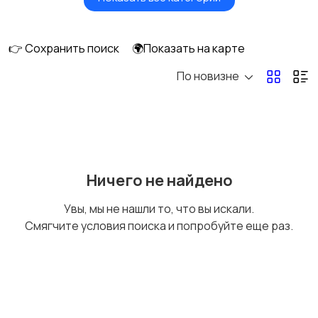
Мониторы
Клавиатуры и мыши
👉 Сохранить поиск
🌍Показать на карте
По новизне
Оргтехника и
Сетевое
расходники
оборудование
Мультимедиа
Накопители данных и
Ничего не найдено
картридеры
Увы, мы не нашли то, что вы искали.
Смягчите условия поиска и попробуйте еще раз.
Программное
Рули, джойстики,
обеспечение
геймпады