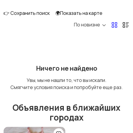
👉 Сохранить поиск
🌍Показать на карте
По новизне
Кормление и питание
Купание
Детская мебель
Подгузники и горшки
Ничего не найдено
Увы, мы не нашли то, что вы искали.
Смягчите условия поиска и попробуйте еще раз.
Радио- и видеоняни
Товары для мам
Объявления в ближайших
городах
Товары для учебы
Прочие детские