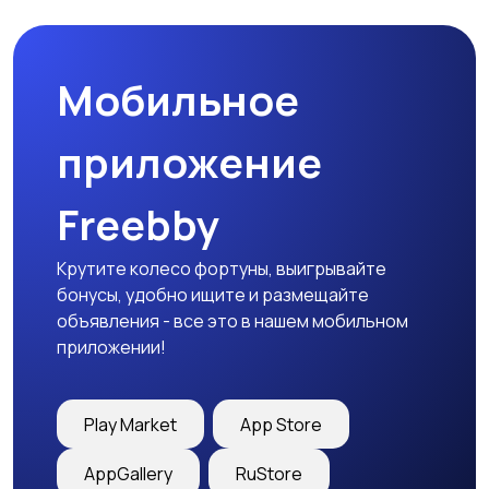
Мобильное
Медицина
Начало карьеры
приложение
Freebby
Образование и наука
Офисный персонал
Крутите колесо фортуны, выигрывайте
бонусы, удобно ищите и размещайте
объявления - все это в нашем мобильном
приложении!
Перевозки, склад,
Продажи
закупки
Play Market
App Store
AppGallery
RuStore