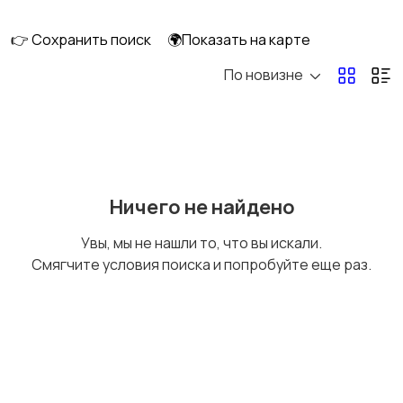
клининг
👉 Сохранить поиск
🌍Показать на карте
По новизне
Госслужба
Добыча сырья,
энергетика
Домашний персонал
Издательства и СМИ
Ничего не найдено
Увы, мы не нашли то, что вы искали.
Смягчите условия поиска и попробуйте еще раз.
Информационные
Искусство и
технологии
развлечения
Магазины
Маркетинг и реклама