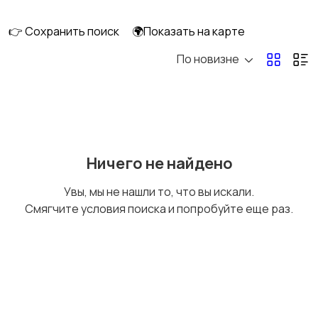
ПК
👉 Сохранить поиск
🌍Показать на карте
По новизне
Коллекционирование
Материалы для
творчества
Музыкальные
Настольные игры
Ничего не найдено
инструменты
Увы, мы не нашли то, что вы искали.
Смягчите условия поиска и попробуйте еще раз.
Другое