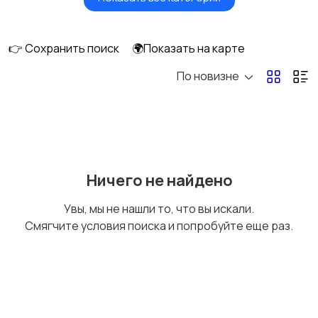
Масла и автохимия
Автоэлектроника и
GPS
👉 Сохранить поиск
🌍Показать на карте
По новизне
Аксессуары и
Аудио и видео
инструменты
Противоугонные
Багажные системы и
Ничего не найдено
устройства
фаркопы
Увы, мы не нашли то, что вы искали.
Смягчите условия поиска и попробуйте еще раз.
Мотоэкипировка
Другие запчасти
и аксессуары