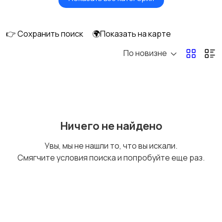
Акустика, колонки,
Домашние
сабвуферы
кинотеатры
👉 Сохранить поиск
🌍Показать на карте
По новизне
DVD, Blu-ray и
Музыкальные центры
медиаплееры
и магнитолы
MP3-плееры и
Электронные книги
Ничего не найдено
портативное аудио
Увы, мы не нашли то, что вы искали.
Смягчите условия поиска и попробуйте еще раз.
Спутниковое и
Аудиоусилители и
цифровое ТВ
ресиверы