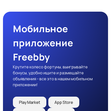
Наушники
Микрофоны
Мобильное
Аксессуары
приложение
Freebby
Крутите колесо фортуны, выигрывайте
бонусы, удобно ищите и размещайте
объявления - все это в нашем мобильном
приложении!
Play Market
App Store