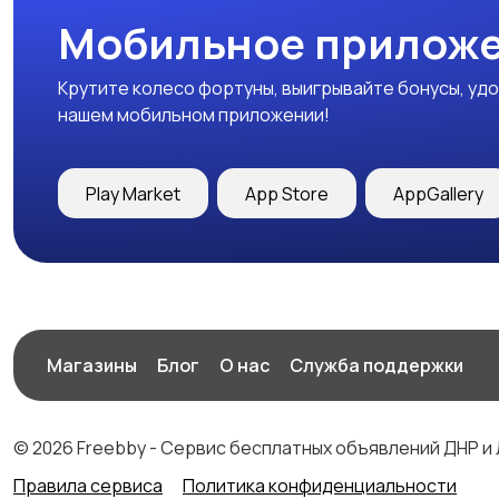
Мобильное приложе
Крутите колесо фортуны, выигрывайте бонусы, удо
нашем мобильном приложении!
Play Market
App Store
AppGallery
Магазины
Блог
О нас
Служба поддержки
© 2026 Freebby - Сервис бесплатных объявлений ДНР и
Правила сервиса
Политика конфиденциальности