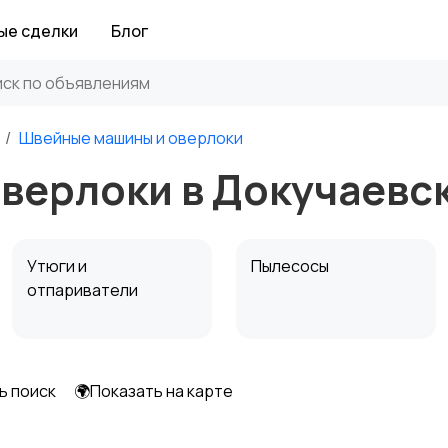
ые сделки
Блог
Швейные машины и оверлоки
верлоки в Докучаевс
Утюги и
Пылесосы
отпариватели
ь поиск
🌍Показать на карте