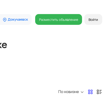
Докучаевск
Разместить объявление
Войти
ке
По новизне