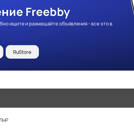
ние Freebby
бно ищите и размещайте объявления - все это в
RuStore
 ЛНР