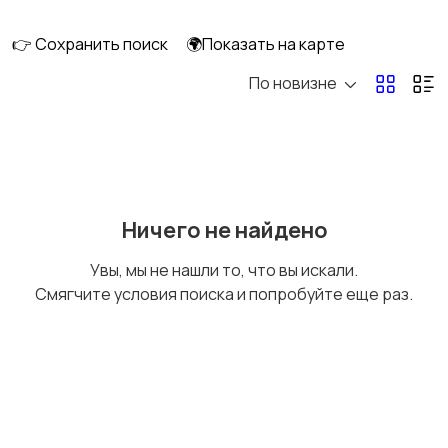
интерьера
👉 Сохранить поиск
🌍Показать на карте
По новизне
Аксессуары
Оформление
праздников
Канцелярия
Посуда
Ничего не найдено
Увы, мы не нашли то, что вы искали.
Смягчите условия поиска и попробуйте еще раз.
Другое