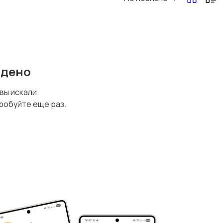
йдено
 вы искали.
робуйте еще раз.