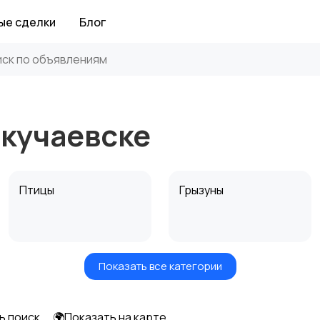
ые сделки
Блог
окучаевске
Птицы
Грызуны
Показать все категории
Аквариумистика
ь поиск
🌍Показать на карте