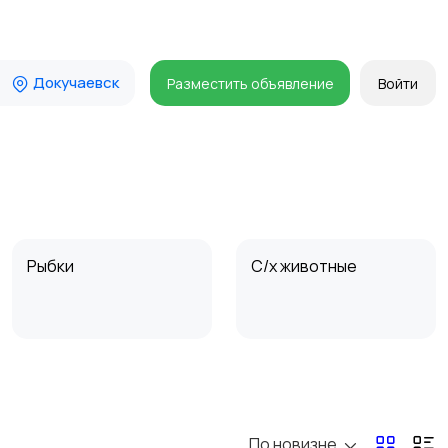
Докучаевск
Разместить объявление
Войти
Рыбки
С/х животные
По новизне