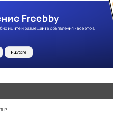
ние Freebby
бно ищите и размещайте объявления - все это в
RuStore
 ЛНР