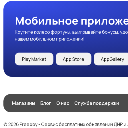
Мобильное приложе
Крутите колесо фортуны, выигрывайте бонусы, удо
нашем мобильном приложении!
Play Market
App Store
AppGallery
Магазины
Блог
О нас
Служба поддержки
© 2026 Freebby - Сервис бесплатных объявлений ДНР и