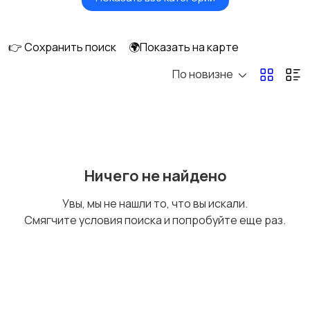
Головные уборы
Домашняя одежда
👉 Сохранить поиск
🌍Показать на карте
По новизне
Комбинезоны
Нижнее белье
Обувь
Пиджаки и костюмы
Ничего не найдено
Увы, мы не нашли то, что вы искали.
Смягчите условия поиска и попробуйте еще раз.
Рубашки
Свитеры и толстовки