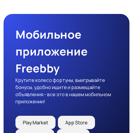
Спецодежда
Спортивная одежда
Мобильное
Футболки и поло
Штаны и шорты
приложение
Freebby
Другое
Крутите колесо фортуны, выигрывайте
бонусы, удобно ищите и размещайте
объявления - все это в нашем мобильном
приложении!
Play Market
App Store