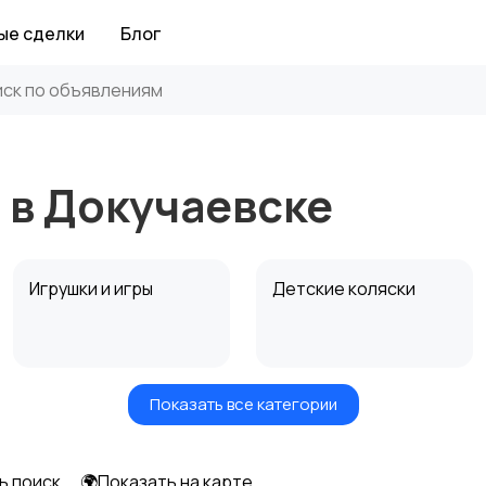
ые сделки
Блог
 в Докучаевске
Игрушки и игры
Детские коляски
Показать все категории
Радио- и видеоняни
Товары для мам
ь поиск
🌍Показать на карте