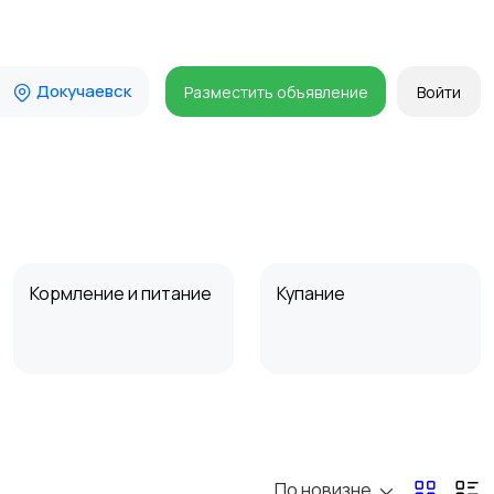
Докучаевск
Разместить объявление
Войти
Кормление и питание
Купание
Товары для учебы
Прочие детские
товары
По новизне