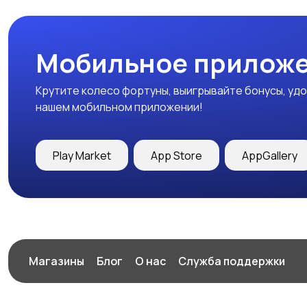
Мобильное приложе
Крутите колесо фортуны, выигрывайте бонусы, удо
нашем мобильном приложении!
Play Market
App Store
AppGallery
Магазины
Блог
О нас
Служба поддержки