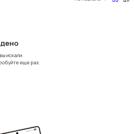
йдено
 вы искали.
робуйте еще раз.