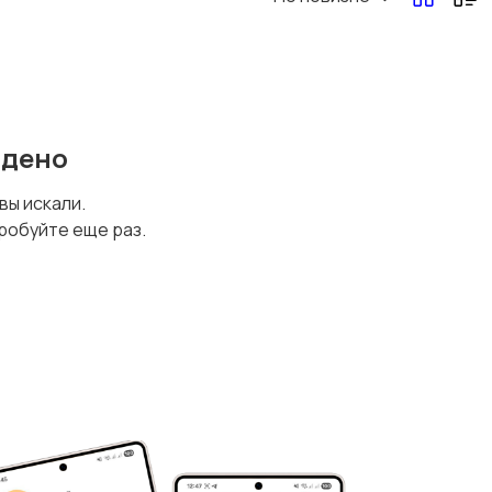
йдено
 вы искали.
робуйте еще раз.