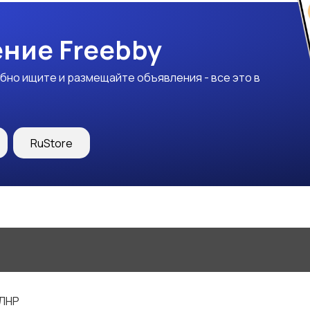
ние Freebby
бно ищите и размещайте объявления - все это в
RuStore
 ЛНР