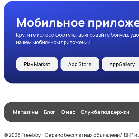
Мобильное приложе
Крутите колесо фортуны, выигрывайте бонусы, удо
нашем мобильном приложении!
Play Market
App Store
AppGallery
Магазины
Блог
О нас
Служба поддержки
© 2026 Freebby - Сервис бесплатных объявлений ДНР и