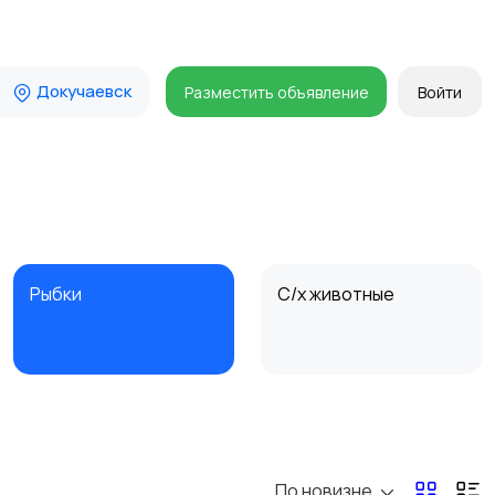
Докучаевск
Разместить объявление
Войти
Рыбки
С/х животные
По новизне