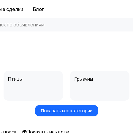
ые сделки
Блог
Птицы
Грызуны
Показать все категории
Аквариумистика
ь поиск
🌍Показать на карте