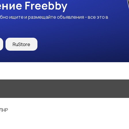
ние Freebby
бно ищите и размещайте объявления - все это в
RuStore
 ЛНР