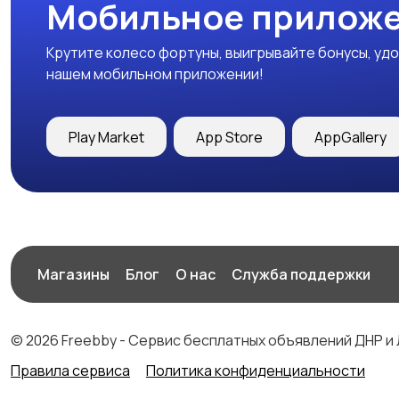
Мобильное приложе
Крутите колесо фортуны, выигрывайте бонусы, удо
нашем мобильном приложении!
Play Market
App Store
AppGallery
Магазины
Блог
О нас
Служба поддержки
© 2026 Freebby - Сервис бесплатных объявлений ДНР и
Правила сервиса
Политика конфиденциальности