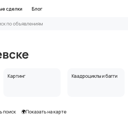
ые сделки
Блог
евске
Картинг
Квадроциклы и багги
ь поиск
🌍Показать на карте