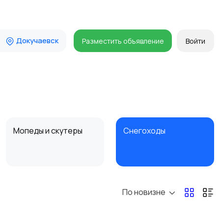
Докучаевск
Разместить объявление
Войти
Мопеды и скутеры
Снегоходы
По новизне