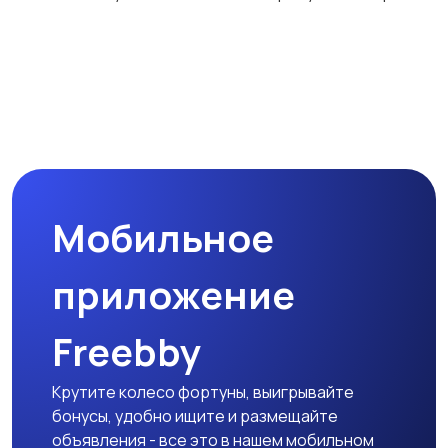
Мультиварки и
Кухонные весы
скороварки
Микроволновые печи
Кофеварки и
кофемолки
Мобильное
Бутербродницы,
Кухонные комбайны,
сэндвичницы,
блендеры и миксеры
приложение
тостеры
Freebby
Крутите колесо фортуны, выигрывайте
бонусы, удобно ищите и размещайте
объявления - все это в нашем мобильном