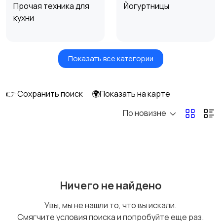
Прочая техника для
Йогуртницы
кухни
Показать все категории
Сушилки для овощей
Грили, шашлычницы,
и фруктов
фритюры
👉 Сохранить поиск
🌍Показать на карте
По новизне
Хлебопечи
Чайники и термопоты
Соковыжималки
Мясорубки
Ничего не найдено
Увы, мы не нашли то, что вы искали.
Смягчите условия поиска и попробуйте еще раз.