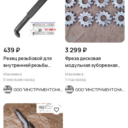
439 ₽
3 299 ₽
Резец резьбовой для
Фреза дисковая
внутренней резьбы
модульная зуборезная
16х16х170, Т5К10, 2662-
М0,8; Р6М5, 20°, Z12, к-т 8
Макеевка
Макеевка
0005,.
шт
5 месяцев назад
1 год назад
ООО "ИНСТРУМЕНТСНАБ"
ООО "ИНСТРУМЕНТСНАБ"