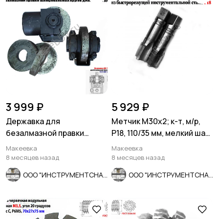
3 999 ₽
5 929 ₽
Державка для
Метчик М30х2; к-т, м/р,
безалмазной правки
Р18, 110/35 мм, мелкий шаг,
шлифовальных кругов
шлиф, в/зав, СССР
Макеевка
Макеевка
ДО-75 с кругом.
8 месяцев назад
8 месяцев назад
ООО "ИНСТРУМЕНТСНАБ"
ООО "ИНСТРУМЕНТСНАБ"