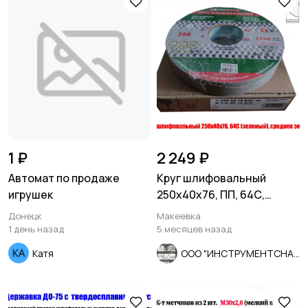
1 ₽
2 249 ₽
Автомат по продаже
Круг шлифовальный
игрушек
250х40х76, ПП, 64С,
зеленый, K7 V35, среднее
Донецк
Макеевка
зерно.
1 день назад
5 месяцев назад
Катя
ООО "ИНСТРУМЕНТСНАБ"