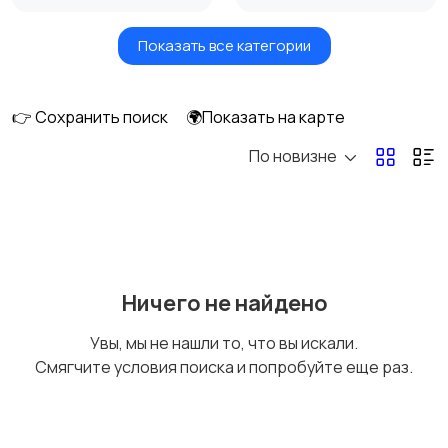
Показать все категории
Посудомоечные
Стиральные машины
машины
👉 Сохранить поиск
🌍Показать на карте
По новизне
Плиты, духовые
Холодильники и
шкафы и варочные
морозильные камеры
панели
Ничего не найдено
Увы, мы не нашли то, что вы искали.
Смягчите условия поиска и попробуйте еще раз.