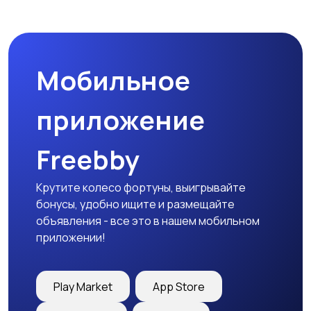
Наушники
Микрофоны
Мобильное
Аксессуары
приложение
Freebby
Крутите колесо фортуны, выигрывайте
бонусы, удобно ищите и размещайте
объявления - все это в нашем мобильном
приложении!
Play Market
App Store