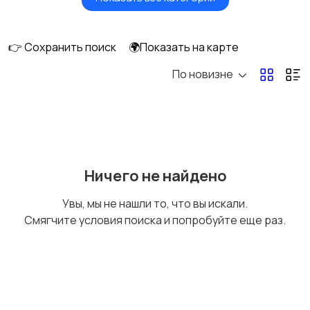
Акустика, колонки,
Домашние
сабвуферы
кинотеатры
👉 Сохранить поиск
🌍Показать на карте
По новизне
DVD, Blu-ray и
Музыкальные центры
медиаплееры
и магнитолы
MP3-плееры и
Электронные книги
Ничего не найдено
портативное аудио
Увы, мы не нашли то, что вы искали.
Смягчите условия поиска и попробуйте еще раз.
Спутниковое и
Аудиоусилители и
цифровое ТВ
ресиверы