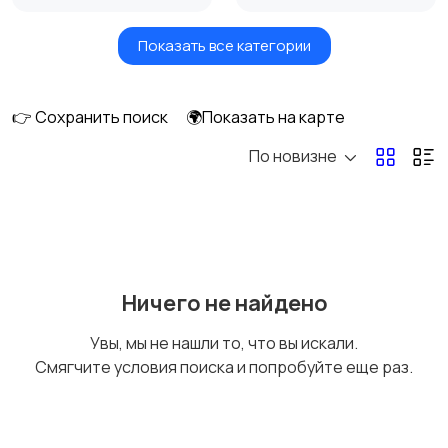
Показать все категории
Бытовые услуги и
Высший менеджмент
клининг
👉 Сохранить поиск
🌍Показать на карте
По новизне
Госслужба
Добыча сырья,
энергетика
Домашний персонал
Издательства и СМИ
Ничего не найдено
Увы, мы не нашли то, что вы искали.
Смягчите условия поиска и попробуйте еще раз.
Информационные
Искусство и
технологии
развлечения