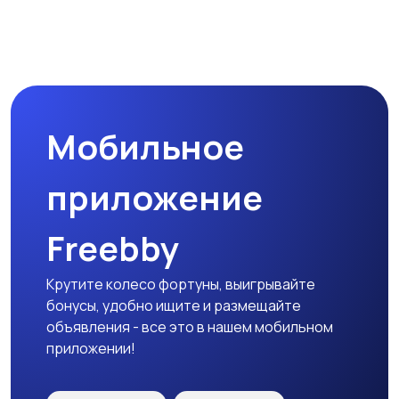
Магазины
Маркетинг и реклама
Мобильное
Медицина
Начало карьеры
приложение
Freebby
Образование и наука
Офисный персонал
Крутите колесо фортуны, выигрывайте
бонусы, удобно ищите и размещайте
объявления - все это в нашем мобильном
приложении!
Перевозки, склад,
Продажи
закупки