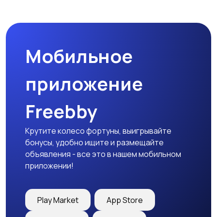
Микроволновые печи
Кофеварки и
кофемолки
Мобильное
Бутербродницы,
Кухонные комбайны,
сэндвичницы,
блендеры и миксеры
приложение
тостеры
Freebby
Крутите колесо фортуны, выигрывайте
бонусы, удобно ищите и размещайте
объявления - все это в нашем мобильном
приложении!
Play Market
App Store