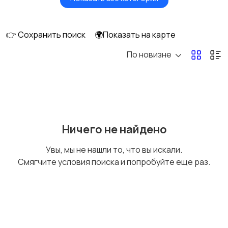
Сушилки для овощей
Грили, шашлычницы,
и фруктов
фритюры
👉 Сохранить поиск
🌍Показать на карте
По новизне
Хлебопечи
Чайники и термопоты
Соковыжималки
Мясорубки
Ничего не найдено
Увы, мы не нашли то, что вы искали.
Смягчите условия поиска и попробуйте еще раз.
Мультиварки и
Кухонные весы
скороварки