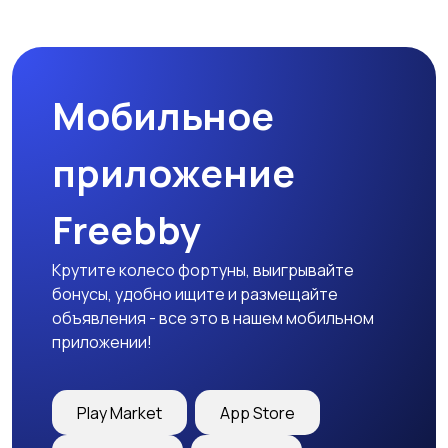
Микроволновые печи
Кофеварки и
кофемолки
Мобильное
Бутербродницы,
Кухонные комбайны,
сэндвичницы,
блендеры и миксеры
приложение
тостеры
Freebby
Крутите колесо фортуны, выигрывайте
бонусы, удобно ищите и размещайте
объявления - все это в нашем мобильном
приложении!
Play Market
App Store