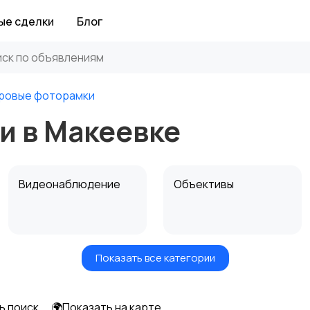
ые сделки
Блог
ровые фоторамки
 в Макеевке
Видеонаблюдение
Объективы
Показать все категории
Цифровые
Компактные
фоторамки
фотопринтеры
ь поиск
🌍Показать на карте