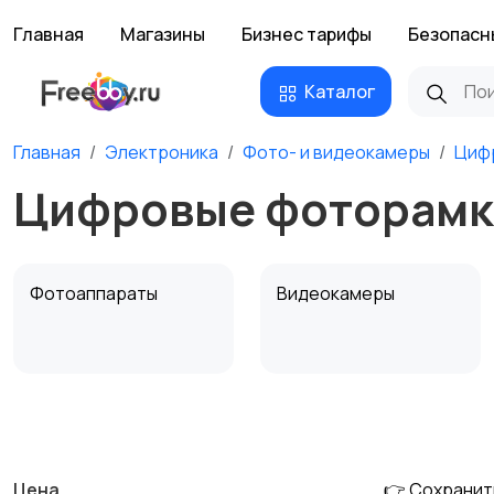
Главная
Магазины
Бизнес тарифы
Безопасн
Каталог
Главная
Электроника
Фото- и видеокамеры
Циф
Цифровые фоторамки
Фотоаппараты
Видеокамеры
Штативы и
Студийное
стабилизаторы
оборудование
Цена
👉 Сохранит