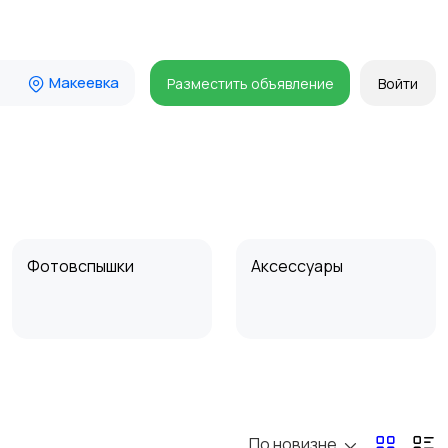
Макеевка
Разместить объявление
Войти
Фотовспышки
Аксессуары
Бинокли и
оптические приборы
По новизне