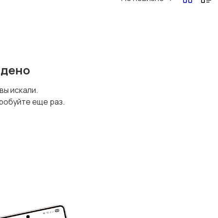
йдено
 вы искали.
робуйте еще раз.