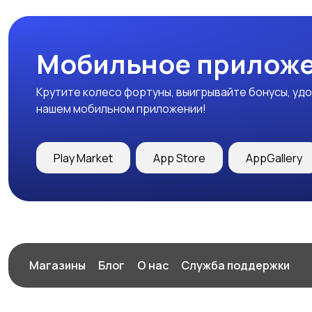
Мобильное приложе
Крутите колесо фортуны, выигрывайте бонусы, удо
нашем мобильном приложении!
Play Market
App Store
AppGallery
Магазины
Блог
О нас
Служба поддержки