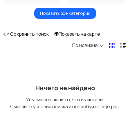
Показать все категории
Видеонаблюдение
Объективы
👉 Сохранить поиск
🌍Показать на карте
По новизне
Фотовспышки
Аксессуары
Штативы и
Студийное
Ничего не найдено
стабилизаторы
оборудование
Увы, мы не нашли то, что вы искали.
Смягчите условия поиска и попробуйте еще раз.
Цифровые
Компактные
фоторамки
фотопринтеры