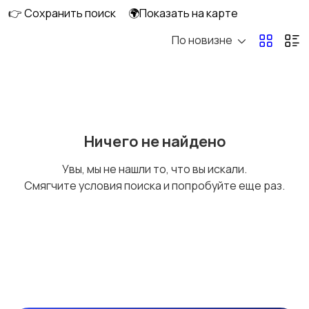
👉 Сохранить поиск
🌍Показать на карте
По новизне
Комбинезоны
Нижнее белье
Обувь
Пиджаки и костюмы
Ничего не найдено
Увы, мы не нашли то, что вы искали.
Смягчите условия поиска и попробуйте еще раз.
Рубашки
Свитеры и толстовки
Спецодежда
Спортивная одежда