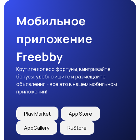
Мобильное
Футболки и поло
Штаны и шорты
приложение
Freebby
Другое
Крутите колесо фортуны, выигрывайте
бонусы, удобно ищите и размещайте
объявления - все это в нашем мобильном
приложении!
Play Market
App Store
AppGallery
RuStore