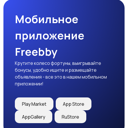
Мобильное
Футболки и поло
Штаны и шорты
приложение
Freebby
Другое
Крутите колесо фортуны, выигрывайте
бонусы, удобно ищите и размещайте
объявления - все это в нашем мобильном
приложении!
Play Market
App Store
AppGallery
RuStore