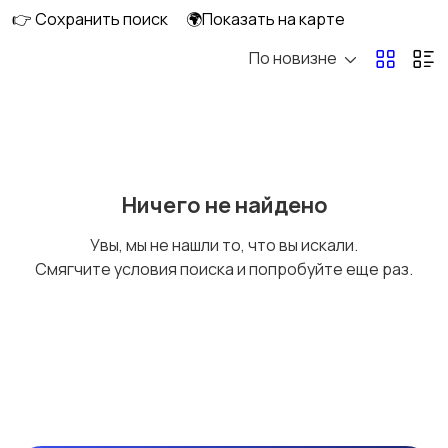
👉 Сохранить поиск
🌍Показать на карте
По новизне
Комбинезоны
Нижнее белье
Обувь
Пиджаки и костюмы
Ничего не найдено
Увы, мы не нашли то, что вы искали.
Смягчите условия поиска и попробуйте еще раз.
Рубашки
Свитеры и толстовки
Спецодежда
Спортивная одежда