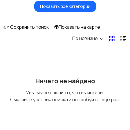
Показать все категории
Земельные участки
Аренда квартиры
длительно
👉 Сохранить поиск
🌍Показать на карте
По новизне
Аренда комнаты
Аренда дома
длительно
длительно
Аренда квартиры
Аренда комнаты
Ничего не найдено
посуточно
посуточно
Увы, мы не нашли то, что вы искали.
Смягчите условия поиска и попробуйте еще раз.
Аренда дома
Коммерческая
посуточно
недвижимость