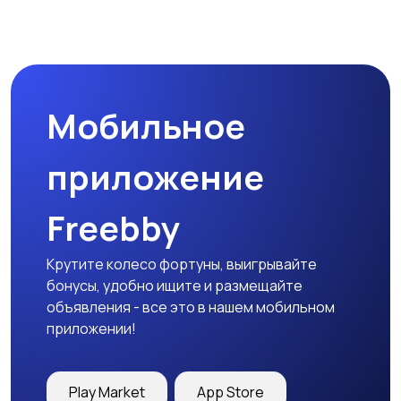
Прочие строения
Продажа квартиры
Мобильное
Гаражи и
машиноместа
приложение
Freebby
Крутите колесо фортуны, выигрывайте
бонусы, удобно ищите и размещайте
объявления - все это в нашем мобильном
приложении!
Play Market
App Store