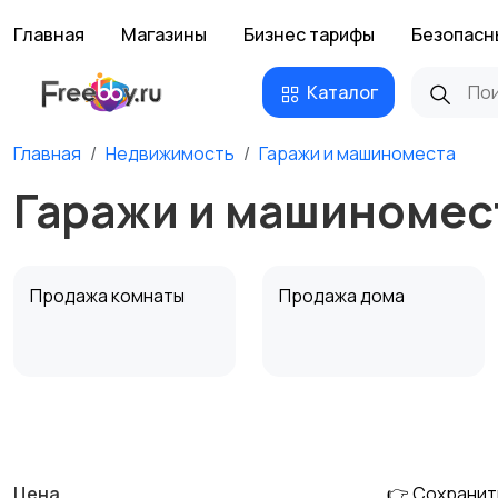
Главная
Магазины
Бизнес тарифы
Безопасн
Каталог
Главная
Недвижимость
Гаражи и машиноместа
Гаражи и машиномес
Продажа комнаты
Продажа дома
Аренда квартиры
Аренда комнаты
посуточно
посуточно
Цена
👉 Сохранит