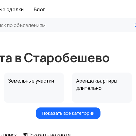
ые сделки
Блог
та в Старобешево
Земельные участки
Аренда квартиры
длительно
Показать все категории
Аренда дома
Коммерческая
посуточно
недвижимость
ь поиск
🌍Показать на карте