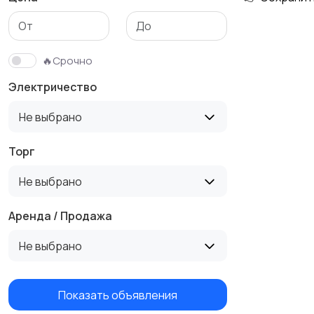
Гаражи и
машиноместа
🔥Срочно
Электричество
Не выбрано
Торг
Не выбрано
Аренда / Продажа
Не выбрано
Показать объявления