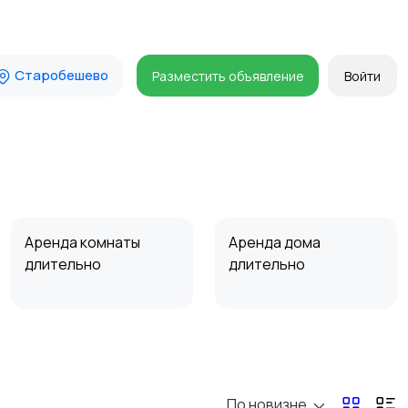
Старобешево
Разместить объявление
Войти
Аренда комнаты
Аренда дома
длительно
длительно
Прочие строения
Продажа квартиры
По новизне