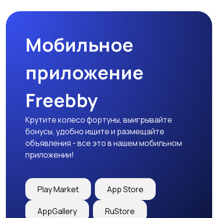
Мобильное
Медицина
Начало карьеры
приложение
Freebby
Образование и наука
Офисный персонал
Крутите колесо фортуны, выигрывайте
бонусы, удобно ищите и размещайте
объявления - все это в нашем мобильном
приложении!
Перевозки, склад,
Продажи
закупки
Play Market
App Store
AppGallery
RuStore