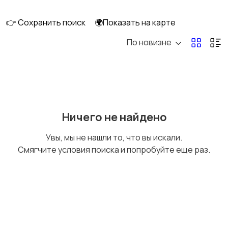
клининг
👉 Сохранить поиск
🌍Показать на карте
По новизне
Госслужба
Добыча сырья,
энергетика
Домашний персонал
Издательства и СМИ
Ничего не найдено
Увы, мы не нашли то, что вы искали.
Смягчите условия поиска и попробуйте еще раз.
Информационные
Искусство и
технологии
развлечения
Магазины
Маркетинг и реклама