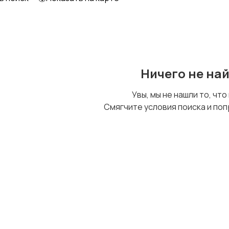
Образование и наука
Офисный персонал
Ничего не на
Сельское хозяйство
Спорт и красота
Увы, мы не нашли то, что
Смягчите условия поиска и поп
Управление
Удаленная работа
персоналом