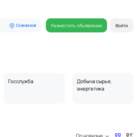
Снежное
Разместить объявление
Войти
Госслужба
Добыча сырья,
энергетика
Магазины
Маркетинг и реклама
По новизне