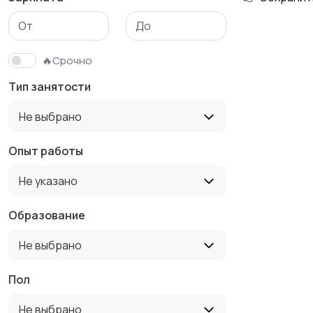
Медицина
Начало карьеры
🔥Срочно
Тип занятости
Производство
Рестораны и
Не выбрано
общепит
Опыт работы
Не указано
Туризм и гостиницы
Управление
недвижимостью
Образование
Не выбрано
Пол
Не выбрано