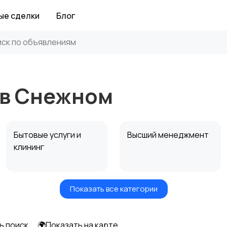
ые сделки
Блог
 в Снежном
Бытовые услуги и
Высший менеджмент
клининг
Показать все категории
Информационные
Искусство и
технологии
развлечения
ь поиск
🌍Показать на карте