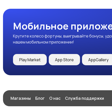
Мобильное приложе
Крутите колесо фортуны, выигрывайте бонусы, удо
нашем мобильном приложении!
Play Market
App Store
AppGallery
Магазины
Блог
О нас
Служба поддержки