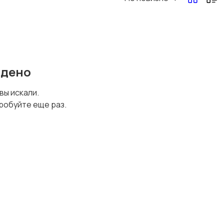
Перевозки, склад,
Продажи
закупки
йдено
Страхование
Строительство и
 вы искали.
ремонт
робуйте еще раз.
Финансы
Юриспруденция