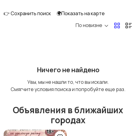
клининг
👉 Сохранить поиск
🌍Показать на карте
По новизне
Госслужба
Добыча сырья,
энергетика
Домашний персонал
Издательства и СМИ
Ничего не найдено
Увы, мы не нашли то, что вы искали.
Смягчите условия поиска и попробуйте еще раз.
Информационные
Искусство и
технологии
развлечения
Объявления в ближайших
городах
Магазины
Маркетинг и реклама