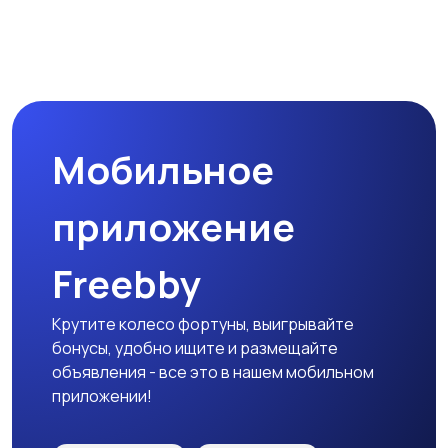
Производство
Рестораны и
общепит
Сельское хозяйство
Спорт и красота
Мобильное
приложение
Страхование
Строительство и
ремонт
Freebby
Крутите колесо фортуны, выигрывайте
бонусы, удобно ищите и размещайте
Туризм и гостиницы
Управление
объявления - все это в нашем мобильном
недвижимостью
приложении!