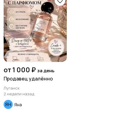
Медицина
Начало карьеры
Образование и наука
Офисный персонал
от 1 000 ₽
за день
Продавец удалённо
Луганск
2 недели назад
Перевозки, склад,
Продажи
Яна
закупки