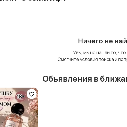
Образование и наука
Офисный персонал
Ничего не на
Сельское хозяйство
Спорт и красота
Увы, мы не нашли то, что
Смягчите условия поиска и поп
Объявления в ближа
Управление
Финансы
персоналом