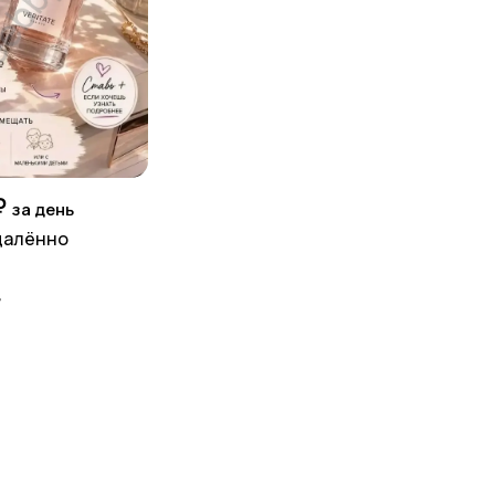
₽
за день
далённо
д