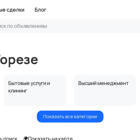
ые сделки
Блог
Торезе
Бытовые услуги и
Высший менеджмент
клининг
Показать все категории
Информационные
Искусство и
технологии
развлечения
ь поиск
🌍Показать на карте