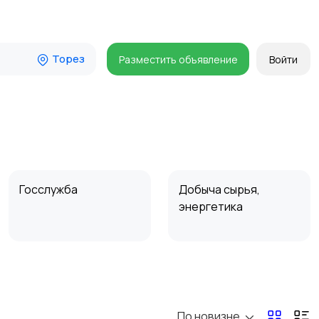
Торез
Разместить объявление
Войти
Госслужба
Добыча сырья,
энергетика
Магазины
Маркетинг и реклама
По новизне