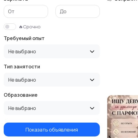
Медицина
Начало карьеры
🔥Срочно
Требуемый опыт
Производство
Рестораны и
Не выбрано
общепит
Тип занятости
Не выбрано
Туризм и гостиницы
Управление
недвижимостью
Образование
Не выбрано
Показать объявления