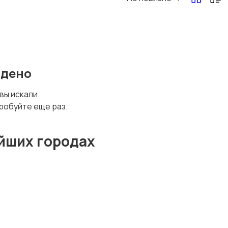
Перевозки, склад,
Продажи
закупки
йдено
Страхование
Строительство и
 вы искали.
ремонт
робуйте еще раз.
йших городах
Юриспруденция
Удаленная работа