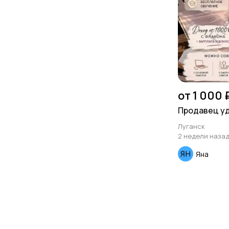
от 1 000 
Продавец у
Луганск
2 недели наза
Яна