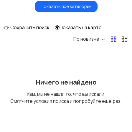
Показать все категории
Водный транспорт
Автобусы и грузовики
👉 Сохранить поиск
🌍Показать на карте
По новизне
Мототехника
Спецтехника
Сельхозтехника
Другой транспорт
Ничего не найдено
Увы, мы не нашли то, что вы искали.
Смягчите условия поиска и попробуйте еще раз.
Прицепы, дома на
Воздушный
колесах
транспорт