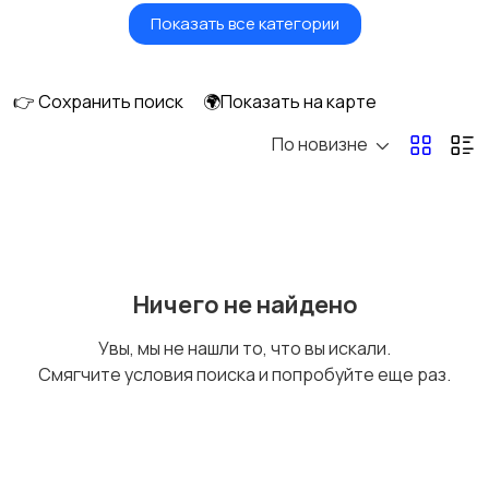
Показать все категории
Водный транспорт
Автобусы и грузовики
👉 Сохранить поиск
🌍Показать на карте
По новизне
Мототехника
Спецтехника
Сельхозтехника
Другой транспорт
Ничего не найдено
Увы, мы не нашли то, что вы искали.
Смягчите условия поиска и попробуйте еще раз.
Прицепы, дома на
Воздушный
колесах
транспорт