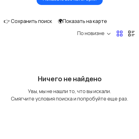
Масла и автохимия
Автоэлектроника и
GPS
👉 Сохранить поиск
🌍Показать на карте
По новизне
Аксессуары и
Аудио и видео
инструменты
Противоугонные
Багажные системы и
Ничего не найдено
устройства
фаркопы
Увы, мы не нашли то, что вы искали.
Смягчите условия поиска и попробуйте еще раз.
Мотоэкипировка
Другие запчасти
и аксессуары