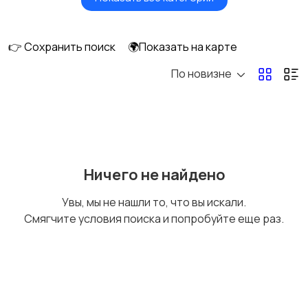
Масла и автохимия
Автоэлектроника и
GPS
👉 Сохранить поиск
🌍Показать на карте
По новизне
Аксессуары и
Аудио и видео
инструменты
Противоугонные
Багажные системы и
Ничего не найдено
устройства
фаркопы
Увы, мы не нашли то, что вы искали.
Смягчите условия поиска и попробуйте еще раз.
Мотоэкипировка
Другие запчасти
и аксессуары