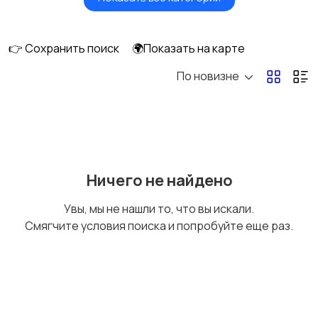
Масла и автохимия
Автоэлектроника и
GPS
👉 Сохранить поиск
🌍Показать на карте
По новизне
Аксессуары и
Аудио и видео
инструменты
27
Противоугонные
Багажные системы и
Ничего не найдено
устройства
фаркопы
Увы, мы не нашли то, что вы искали.
Смягчите условия поиска и попробуйте еще раз.
Мотоэкипировка
Другие запчасти
и аксессуары
2