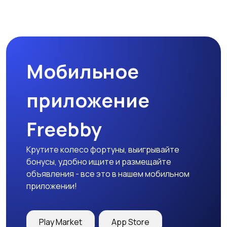
Организация
Фото- и видеосъемка
праздников
Мобильное
Изготовление на
Продукты питания и
заказ
доставка еды
приложение
Freebby
Уход за животными
Другое
Крутите колесо фортуны, выигрывайте
бонусы, удобно ищите и размещайте
объявления - все это в нашем мобильном
приложении!
Play Market
App Store