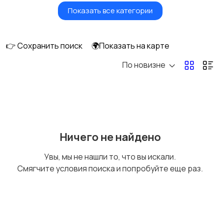
Показать все категории
Красота и здоровье
Транспорт,
перевозки
4
👉 Сохранить поиск
🌍Показать на карте
По новизне
Ремонт и
IT, интернет, телеком
строительство
Деловые услуги
Уборка и клининг
Ничего не найдено
Увы, мы не нашли то, что вы искали.
Смягчите условия поиска и попробуйте еще раз.
Автоуслуги
Ремонт техники
1
1