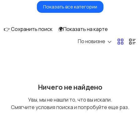
Показать все категории
Красота и здоровье
Транспорт,
перевозки
👉 Сохранить поиск
🌍Показать на карте
По новизне
Ремонт и
IT, интернет, телеком
строительство
Деловые услуги
Уборка и клининг
Ничего не найдено
Увы, мы не нашли то, что вы искали.
Смягчите условия поиска и попробуйте еще раз.
Автоуслуги
Ремонт техники