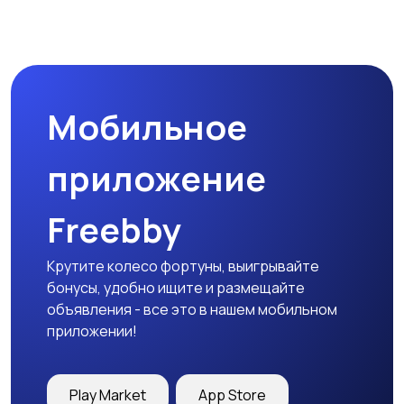
Организация
Фото- и видеосъемка
праздников
Мобильное
Изготовление на
Продукты питания и
заказ
доставка еды
приложение
Freebby
Уход за животными
Другое
Крутите колесо фортуны, выигрывайте
бонусы, удобно ищите и размещайте
объявления - все это в нашем мобильном
приложении!
Play Market
App Store