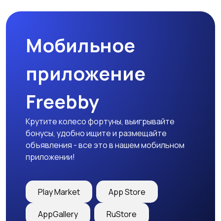
товары
Мобильное
Детская одежда
Детская обувь
приложение
Freebby
Детский транспорт
Крутите колесо фортуны, выигрывайте
бонусы, удобно ищите и размещайте
объявления - все это в нашем мобильном
приложении!
Play Market
App Store
AppGallery
RuStore