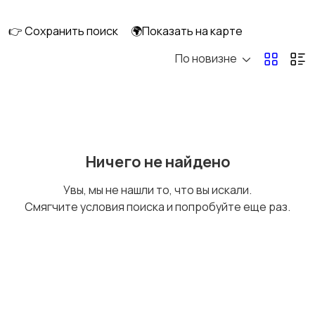
👉 Сохранить поиск
🌍Показать на карте
По новизне
Кормление и питание
Купание
Детская мебель
Подгузники и горшки
Ничего не найдено
Увы, мы не нашли то, что вы искали.
Смягчите условия поиска и попробуйте еще раз.
Радио- и видеоняни
Товары для мам
Товары для учебы
Прочие детские