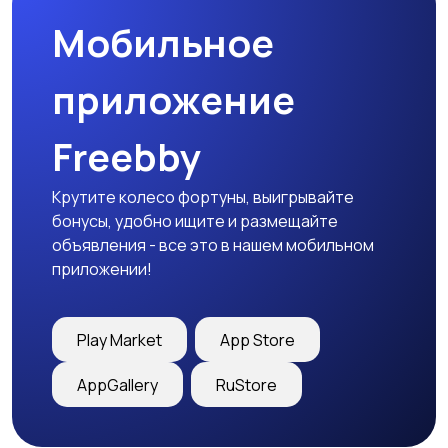
Мобильное
Детская одежда
Детская обувь
приложение
Freebby
Детский транспорт
Крутите колесо фортуны, выигрывайте
бонусы, удобно ищите и размещайте
объявления - все это в нашем мобильном
приложении!
Play Market
App Store
AppGallery
RuStore