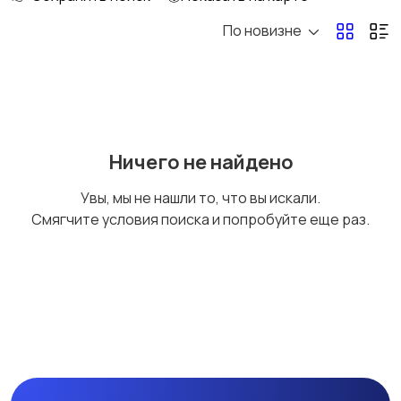
По новизне
Кормление и питание
Купание
Детская мебель
Подгузники и горшки
Ничего не найдено
Увы, мы не нашли то, что вы искали.
Смягчите условия поиска и попробуйте еще раз.
Радио- и видеоняни
Товары для мам
Товары для учебы
Прочие детские
товары