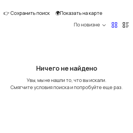
👉 Сохранить поиск
🌍Показать на карте
По новизне
Кормление и питание
Купание
Детская мебель
Подгузники и горшки
Ничего не найдено
Увы, мы не нашли то, что вы искали.
Смягчите условия поиска и попробуйте еще раз.
Радио- и видеоняни
Товары для мам
Товары для учебы
Прочие детские