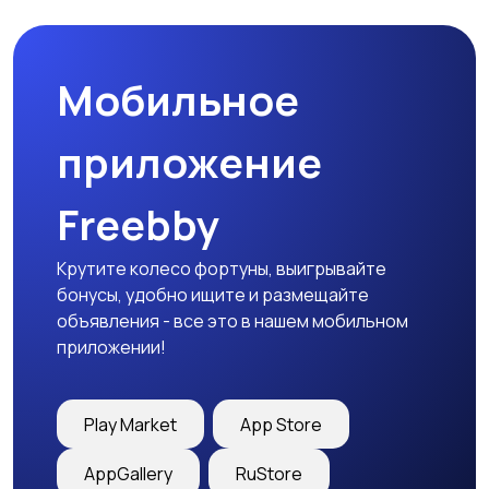
товары
Мобильное
Детская одежда
Детская обувь
приложение
Freebby
Детский транспорт
Крутите колесо фортуны, выигрывайте
бонусы, удобно ищите и размещайте
объявления - все это в нашем мобильном
приложении!
Play Market
App Store
AppGallery
RuStore