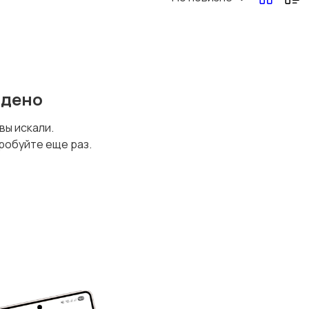
йдено
 вы искали.
робуйте еще раз.