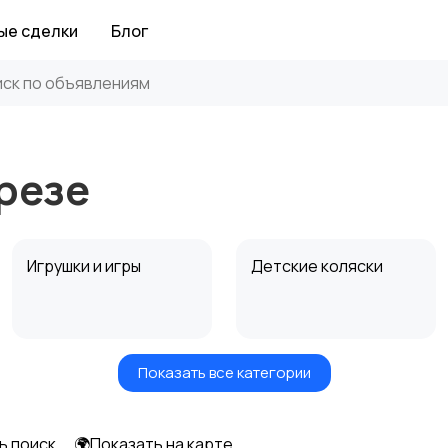
ые сделки
Блог
орезе
Игрушки и игры
Детские коляски
Показать все категории
Радио- и видеоняни
Товары для мам
ь поиск
🌍Показать на карте