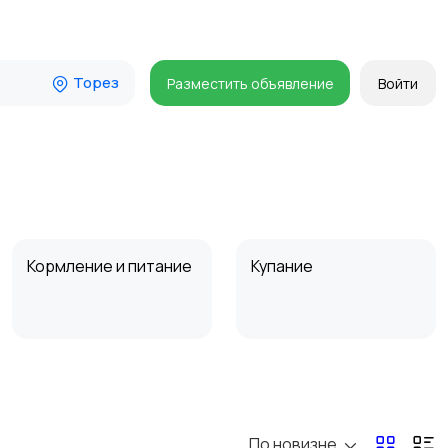
Торез
Разместить объявление
Войти
Кормление и питание
Купание
Товары для учебы
Прочие детские
товары
По новизне