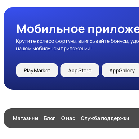
Мобильное приложе
Крутите колесо фортуны, выигрывайте бонусы, удо
нашем мобильном приложении!
Play Market
App Store
AppGallery
Магазины
Блог
О нас
Служба поддержки