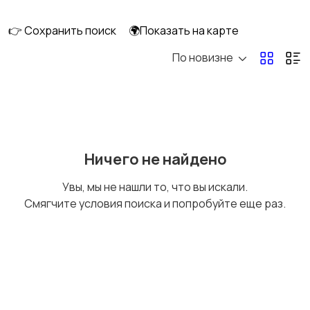
👉 Сохранить поиск
🌍Показать на карте
По новизне
Кормление и питание
Купание
Детская мебель
Подгузники и горшки
Ничего не найдено
Увы, мы не нашли то, что вы искали.
Смягчите условия поиска и попробуйте еще раз.
Радио- и видеоняни
Товары для мам
Товары для учебы
Прочие детские