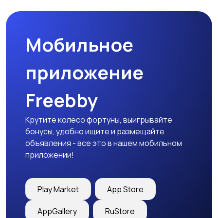
товары
Мобильное
Детская одежда
Детская обувь
приложение
Freebby
Детский транспорт
Крутите колесо фортуны, выигрывайте
бонусы, удобно ищите и размещайте
объявления - все это в нашем мобильном
приложении!
Play Market
App Store
AppGallery
RuStore