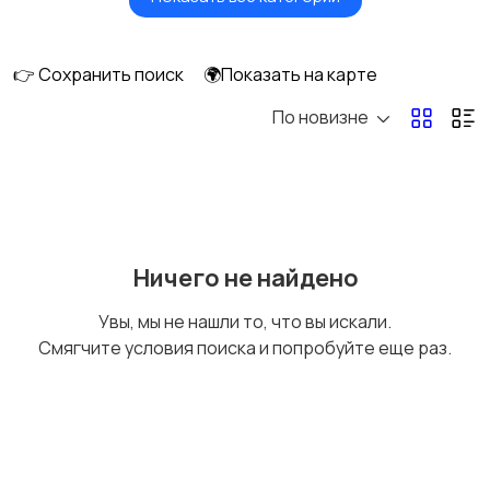
Умные часы и
Стационарные
браслеты
телефоны
👉 Сохранить поиск
🌍Показать на карте
По новизне
Рации и спутниковые
Запчасти
телефоны
Внешние
Аксессуары
Ничего не найдено
аккумуляторы
Увы, мы не нашли то, что вы искали.
Смягчите условия поиска и попробуйте еще раз.