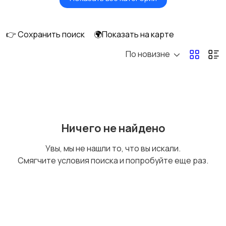
Умные часы и
Стационарные
браслеты
телефоны
👉 Сохранить поиск
🌍Показать на карте
По новизне
Рации и спутниковые
Запчасти
телефоны
Внешние
Аксессуары
Ничего не найдено
аккумуляторы
Увы, мы не нашли то, что вы искали.
Смягчите условия поиска и попробуйте еще раз.