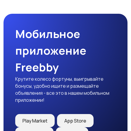
Наушники
Микрофоны
Мобильное
Аксессуары
приложение
Freebby
Крутите колесо фортуны, выигрывайте
бонусы, удобно ищите и размещайте
объявления - все это в нашем мобильном
приложении!
Play Market
App Store