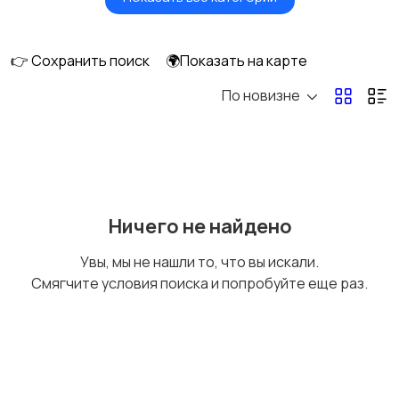
Акустика, колонки,
Домашние
сабвуферы
кинотеатры
👉 Сохранить поиск
🌍Показать на карте
По новизне
DVD, Blu-ray и
Музыкальные центры
медиаплееры
и магнитолы
MP3-плееры и
Электронные книги
Ничего не найдено
портативное аудио
Увы, мы не нашли то, что вы искали.
Смягчите условия поиска и попробуйте еще раз.
Спутниковое и
Аудиоусилители и
цифровое ТВ
ресиверы